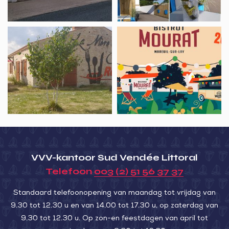
Les
Viviers
Restaurant
Bistrot
d’Arçay
La
Mourat
Mère
Élotine
VVV-kantoor Sud Vendée Littoral
Telefoon
003 (2) 51 56 37 37
Standaard telefoonopening van maandag tot vrijdag van
9.30 tot 12.30 u en van 14.00 tot 17.30 u, op zaterdag van
9.30 tot 12.30 u. Op zon-en feestdagen van april tot