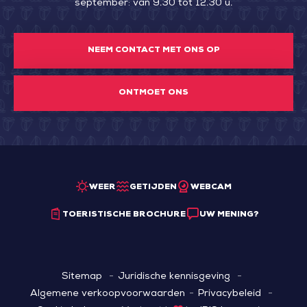
september: van 9.30 tot 12.30 u.
NEEM CONTACT MET ONS OP
ONTMOET ONS
WEER
GETIJDEN
WEBCAM
TOERISTISCHE BROCHURE
UW MENING?
Sitemap
Juridische kennisgeving
Algemene verkoopvoorwaarden
Privacybeleid