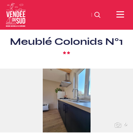
Zoeken
Sud
Meublé Colonids N°1
Vendée
Littoral
2
ToerismeVVV-
sterren
kantoor
6