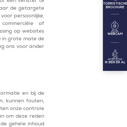
oor een venster te
TOERISTISCH
naar de getargete
BROCHURE
voor persoonlijke,
 commerciële of
assing op websites
WEBCAM
e in grote mate de
eg ons voor ander
IK BEN ER AL
ormatie en bij de
n, kunnen fouten,
ten onze controle
kan om deze reden
r de gehele inhoud