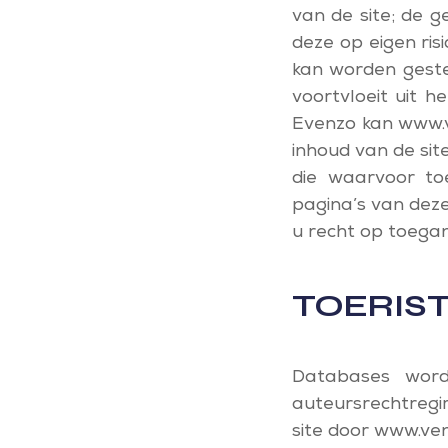
van de site; de g
deze op eigen ri
kan worden gestel
voortvloeit uit h
Evenzo kan www.v
inhoud van de si
die waarvoor toe
pagina’s van deze
u recht op toegan
TOERIS
Databases wor
auteursrechtregi
site door www.ven