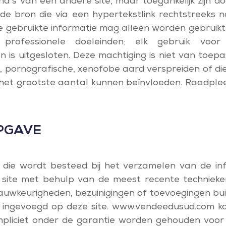
na’s van een andere site, maar toegankelijk zijn d
de bron die via een hypertekstlink rechtstreeks 
De gebruikte informatie mag alleen worden gebruikt 
f professionele doeleinden; elk gebruik voor
 is uitgesloten. Deze machtiging is niet van toep
e, pornografische, xenofobe aard verspreiden of di
 het grootste aantal kunnen beïnvloeden. Raadple
PGAVE
die wordt besteed bij het verzamelen van de inf
e site met behulp van de meest recente technieke
auwkeurigheden, bezuinigingen of toevoegingen bui
n ingevoegd op deze site. www.vendeedusud.com 
 impliciet onder de garantie worden gehouden voo