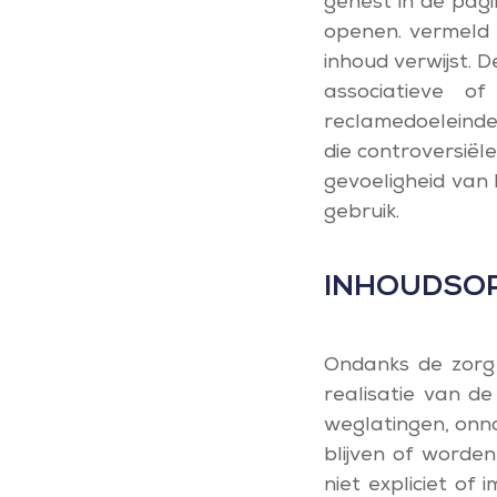
genest in de pagi
openen. vermeld 
inhoud verwijst. 
associatieve o
reclamedoeleinden
die controversiël
gevoeligheid van
gebruik.
INHOUDSO
Ondanks de zorg 
realisatie van d
weglatingen, onn
blijven of worde
niet expliciet of