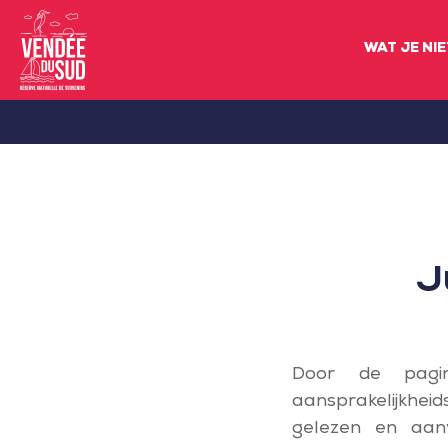
WAT JE NI
Sud
Vendée
Littoral
ToerismeVVV-
kantoor
J
Door de pagin
aansprakelijkhe
gelezen en aan