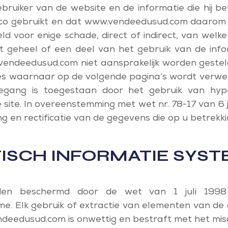
ebruiker van de website en de informatie die hij bev
sico gebruikt en dat www.vendeedusud.com daarom n
d voor enige schade, direct of indirect, van welk
et geheel of een deel van het gebruik van de info
endeedusud.com niet aansprakelijk worden gestel
tes waarnaar op de volgende pagina’s wordt verw
gang is toegestaan ​​door het gebruik van hyp
 site. In overeenstemming met wet nr. 78-17 van 6 
g en rectificatie van de gegevens die op u betrekk
TISCH INFORMATIE SYS
den beschermd door de wet van 1 juli 1998
me. Elk gebruik of extractie van elementen van de
deedusud.com is onwettig en bestraft met het mis