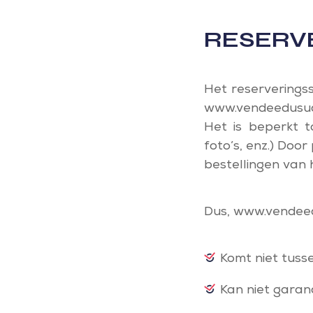
RESERV
Het reserverings
www.vendeedusud.c
Het is beperkt t
foto’s, enz.) Doo
bestellingen van 
Dus, www.vendee
Komt niet tusse
Kan niet garan