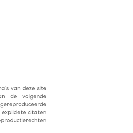
na’s van deze site
an de volgende
de gereproduceerde
expliciete citaten
eproductierechten