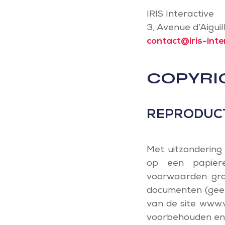
IRIS Interactive
3, Avenue d’Aigui
contact@iris-inter
COPYRIG
REPRODUCT
Met uitzondering 
op een papier
voorwaarden: grat
documenten (geen 
van de site www.
voorbehouden en s