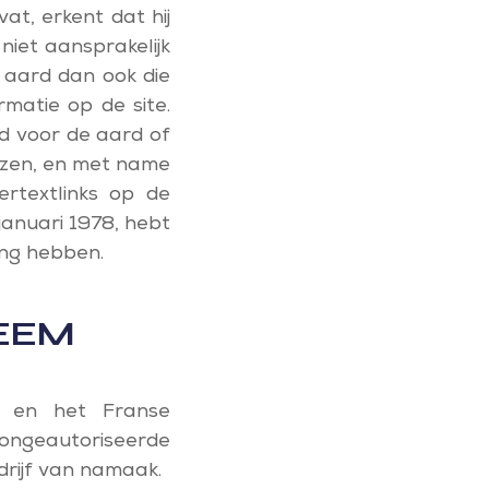
at, erkent dat hij
iet aansprakelijk
e aard dan ook die
rmatie op de site.
d voor de aard of
ezen, en met name
ertextlinks op de
januari 1978, hebt
ing hebben.
TEEM
 en het Franse
 ongeautoriseerde
drijf van namaak.