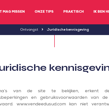
ET MAG MISSEN
ONZE TIPS
PRAKTISCH
IK BEN H
Ontvangst
Juridische kennisgeving
uridische kennisgevi
a’s van de site te bekijken, erkent d
idsbeperkingen en gebruiksvoorwaarden van d
vaard. www.vendeedusud.com kan niet verantwo