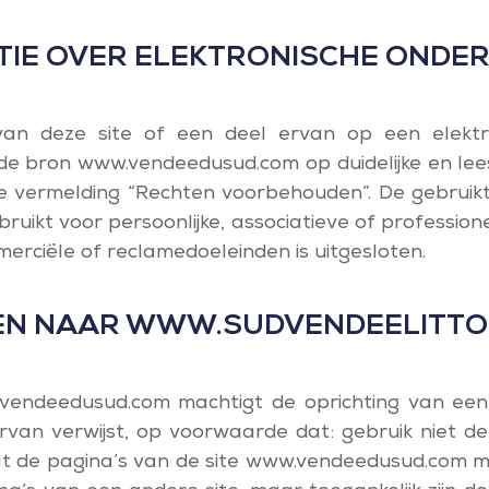
IE OVER ELEKTRONISCHE ONDE
van deze site of een deel ervan op een elektr
de bron www.vendeedusud.com op duidelijke en lee
 vermelding “Rechten voorbehouden”. De gebruik
ruikt voor persoonlijke, associatieve of professione
erciële of reclamedoeleinden is uitgesloten.
EN NAAR WWW.SUDVENDEELITT
endeedusud.com machtigt de oprichting van een 
van verwijst, op voorwaarde dat: gebruik niet de
at de pagina’s van de site www.vendeedusud.com 