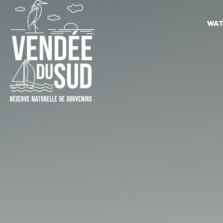
WAT
Sud
Vendée
Littoral
ToerismeVVV-
kantoor