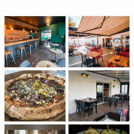
Restaurant
Le
Le
Bistro
Luçon’Gelès
de
La
Presqu’île
Pizzeria
Restaurant
Le
Le
Five
12/14
Restaurant
Restaurant