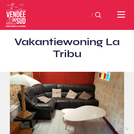
Zoeken
Sud
Vakantiewoning La
Vendée
Littoral
Tribu
ToerismeVVV-
kantoor
9