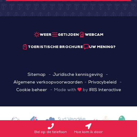
WEER
GETIJDEN
WEBCAM
TOERISTISCHE BROCHURE
UW MENING?
Sitemap
Juridische kennisgeving
Algemene verkoopvoorwaarden
Privacybeleid
Cookie beheer
Made with
by
IRIS Interactive
Bel op de telefoon
Hoe kom ik daar