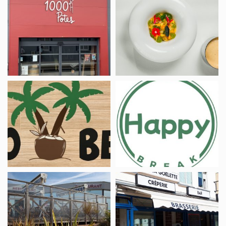
Le
Maison
1000
Desamy
Potes
Restaurant
Hotel-
Coco
Restaurant
beach
Happy
Break
Restaurant
Restaurant
Le
La
Casino
Goëlette
des