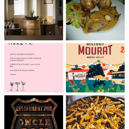
Les
Le
Voyageurs
Grill
Pizzeria
Bistrot
La
Mourat
Nonna
ONCLE
Rôtisserie
SAM
RN137
BAR
(Uncle