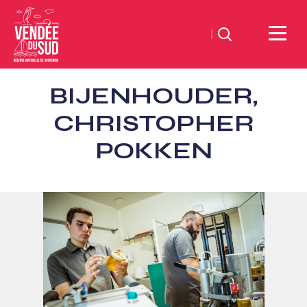
Zoeken
Sud
BIJENHOUDER,
Vendée
Littoral
CHRISTOPHER
ToerismeVVV-
POKKEN
kantoor