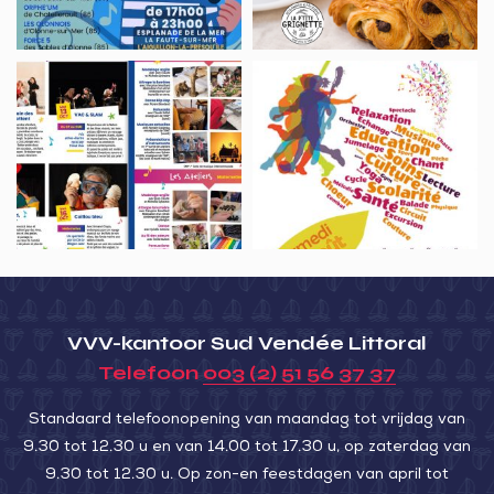
Grandes
au
Marées”
Nid
Enfantaisies
Forum
de
scolaires
des
Lairoux
associations
VVV-kantoor Sud Vendée Littoral
Telefoon
003 (2) 51 56 37 37
Standaard telefoonopening van maandag tot vrijdag van
9.30 tot 12.30 u en van 14.00 tot 17.30 u, op zaterdag van
9.30 tot 12.30 u. Op zon-en feestdagen van april tot