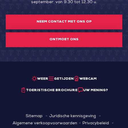
september: van 9.30 tot 12.30 u.
NEEM CONTACT MET ONS OP
ONTMOET ONS
WEER
GETIJDEN
WEBCAM
TOERISTISCHE BROCHURE
UW MENING?
Sitemap
Juridische kennisgeving
Algemene verkoopvoorwaarden
Privacybeleid