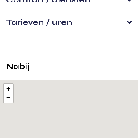
Tarieven / uren
Nabij
+
−