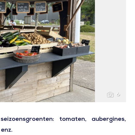
6
eizoensgroenten: tomaten, aubergines,
enz.