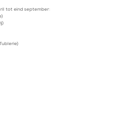
il tot eind september:
e)
j)
Tublerie)