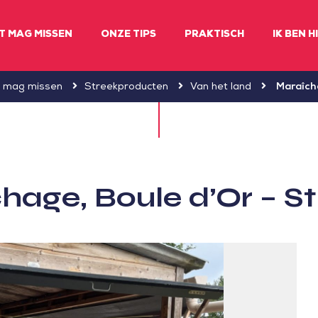
ET MAG MISSEN
ONZE TIPS
PRAKTISCH
IK BEN H
t mag missen
Streekproducten
Van het land
Maraîcha
hage, Boule d’Or – St