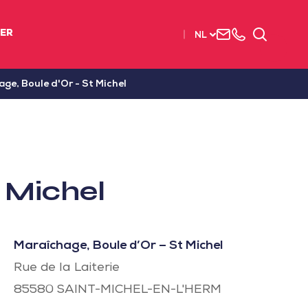
Neem
003
Zoeken
IER
NL
contact
(2)
met
51
ons
56
ge, Boule d'Or - St Michel
op
37
37
 Michel
Maraîchage, Boule d’Or – St Michel
Rue de la Laiterie
85580
SAINT-MICHEL-EN-L'HERM