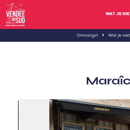
WAT JE NI
Sud
Ontvangst
Wat je nie
Vendée
Littoral
ToerismeVVV-
kantoor
Maraîc