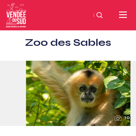
Zoeken
Sud
Zoo des Sables
Vendée
Littoral
ToerismeVVV-
kantoor
10