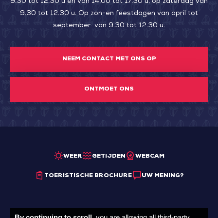
9.30 tot 12.30 u en van 14.00 tot 17.30 u, op zaterdag van
9.30 tot 12.30 u. Op zon-en feestdagen van april tot
september: van 9.30 tot 12.30 u.
NEEM CONTACT MET ONS OP
ONTMOET ONS
WEER
GETIJDEN
WEBCAM
TOERISTISCHE BROCHURE
UW MENING?
By continuing to scroll,
you are allowing all third-party