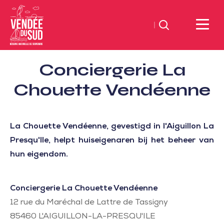
Zoeken
Sud
Conciergerie La
Vendée
Littoral
Chouette Vendéenne
ToerismeVVV-
kantoor
La Chouette Vendéenne, gevestigd in l'Aiguillon La
Presqu'Ile, helpt huiseigenaren bij het beheer van
hun eigendom.
Conciergerie La Chouette Vendéenne
12 rue du Maréchal de Lattre de Tassigny
85460
L'AIGUILLON-LA-PRESQU'ILE