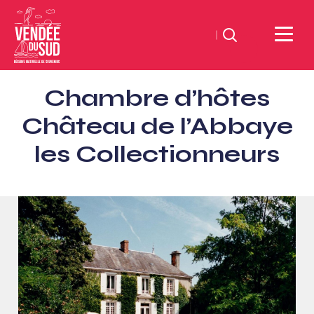
Zoeken
Sud
Chambre d’hôtes
Vendée
Littoral
Château de l’Abbaye
ToerismeVVV-
les Collectionneurs
kantoor