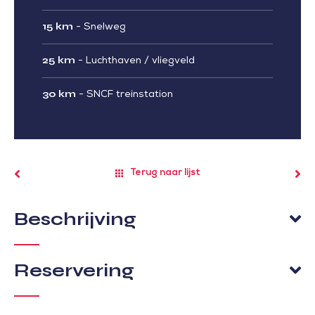
15 km
-
Snelweg
25 km
-
Luchthaven / vliegveld
30 km
-
SNCF treinstation
Terug naar lijst
Beschrijving
Reservering