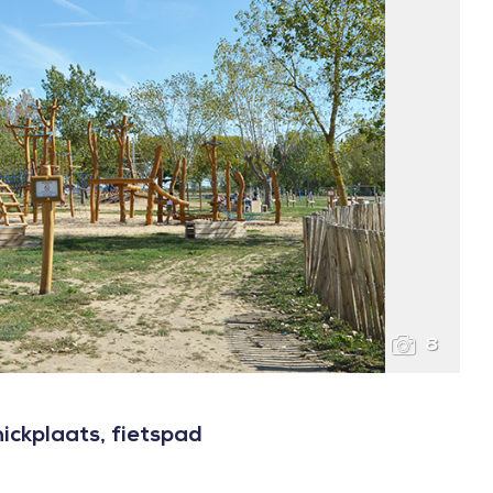
8
nickplaats, fietspad