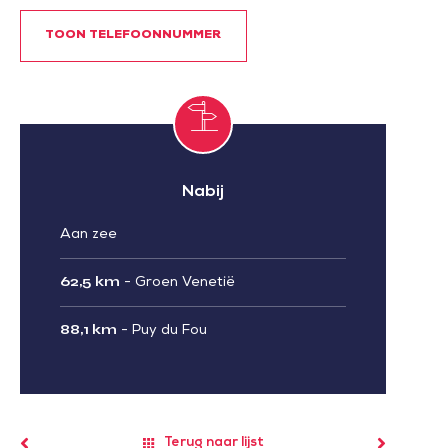
TOON TELEFOONNUMMER
Nabij
Aan zee
62,5 km
-
Groen Venetië
88,1 km
-
Puy du Fou
Terug naar lijst