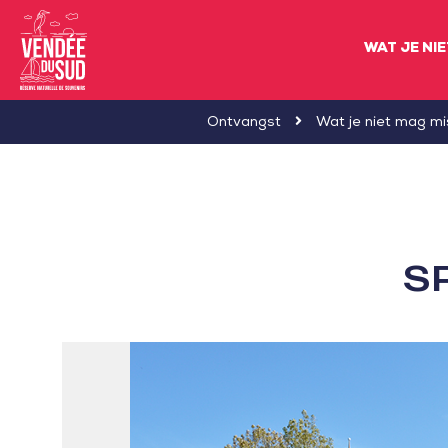
WAT JE NI
Sud
Ontvangst
Wat je niet mag m
Vendée
Littoral
ToerismeVVV-
kantoor
S