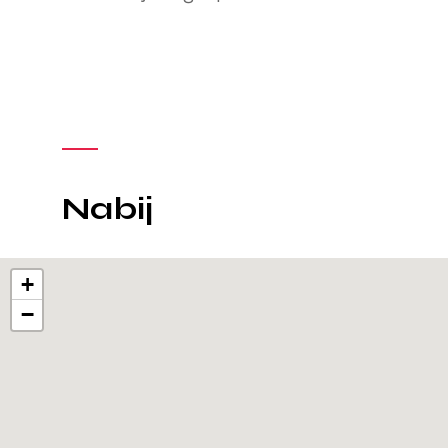
Nabij
+
−