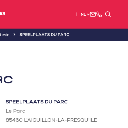
Neem
003
Zoeken
IER
NL
contact
(2)
met
51
ons
56
tevin
SPEELPLAATS DU PARC
op
37
37
RC
SPEELPLAATS DU PARC
Le Parc
85460
L'AIGUILLON-LA-PRESQU'ILE