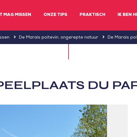
ET MAG MISSEN
ONZE TIPS
PRAKTISCH
IK BEN H
issen
De Marais poitevin, ongerepte natuur
De Marais poi
PEELPLAATS DU PA