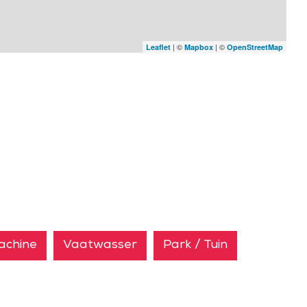
| ©
| ©
Leaflet
Mapbox
OpenStreetMap
chine
Vaatwasser
Park / Tuin