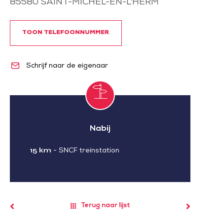
85580
SAINT-MICHEL-EN-L'HERM
TOON TELEFOONNUMMER
Schrijf naar de eigenaar
Nabij
15 km
-
SNCF treinstation
Terug naar lijst