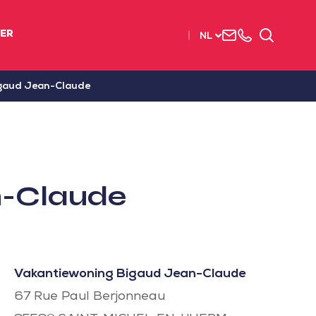
Neem
003
Zoeken
IER
NL
contact
(2)
met
51
ons
56
gaud Jean-Claude
op
37
37
n-Claude
Vakantiewoning Bigaud Jean-Claude
67 Rue Paul Berjonneau