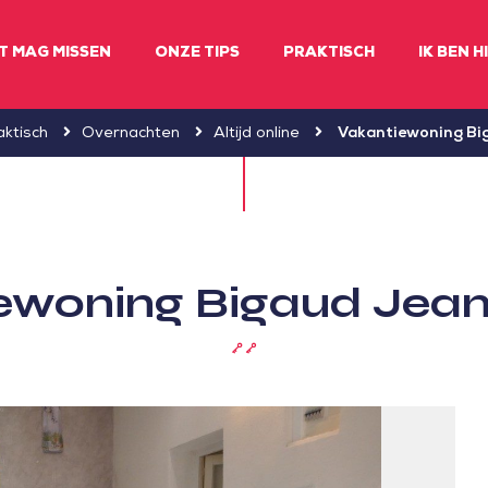
ET MAG MISSEN
ONZE TIPS
PRAKTISCH
IK BEN H
aktisch
Overnachten
Altijd online
Vakantiewoning Bi
ewoning Bigaud Jea
2
sleutels
(Clévacances)