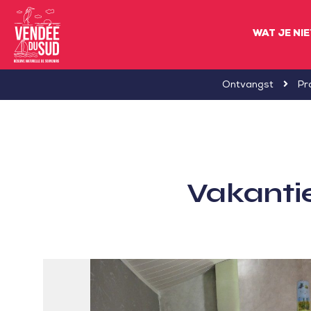
WAT JE NI
Sud
Ontvangst
Pr
Vendée
Littoral
ToerismeVVV-
kantoor
Vakanti