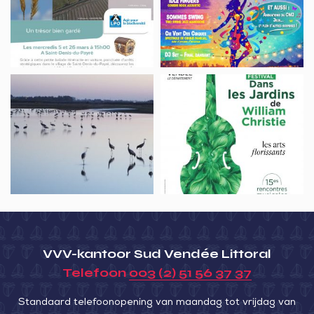
trésor
bien
gardé
Animation
Festival
nature,
Dans
À
les
la
Jardins
découverte
de
de
William
la
Christie”
Grue
–
cendrée
Songs
VVV-kantoor Sud Vendée Littoral
&
Telefoon
003 (2) 51 56 37 37
catches
–
Standaard telefoonopening van maandag tot vrijdag van