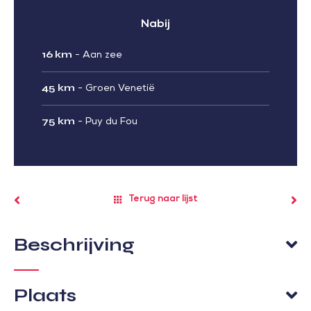
Nabij
16 km
-
Aan zee
45 km
-
Groen Venetië
75 km
-
Puy du Fou
Terug naar lijst
Beschrijving
Plaats