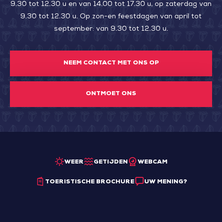
Purcell
9.30 tot 12.30 u en van 14.00 tot 17.30 u, op zaterdag van
at
9.30 tot 12.30 u. Op zon-en feestdagen van april tot
september: van 9.30 tot 12.30 u.
the
pub
NEEM CONTACT MET ONS OP
ONTMOET ONS
WEER
GETIJDEN
WEBCAM
TOERISTISCHE BROCHURE
UW MENING?