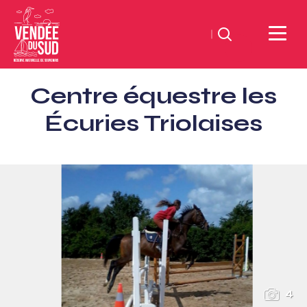
Zoeken
Sud
Centre équestre les
Vendée
Littoral
Écuries Triolaises
ToerismeVVV-
kantoor
4