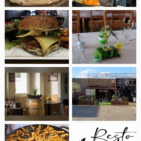
Restaurant
Hôtel-
L’Eldorado
Restaurant
La
Potée
du
Lay
Restaurant
Restaurant
Les
Les
Voyageurs
12
Brasseries
Rôtisserie
Restaurant
RN137
Resto