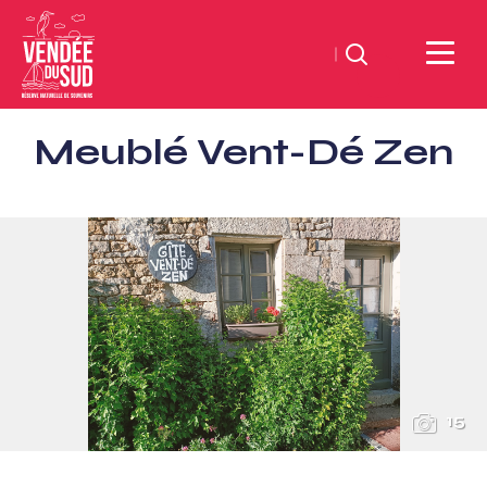
Zoeken
Sud
Meublé Vent-Dé Zen
Vendée
Littoral
ToerismeVVV-
kantoor
15