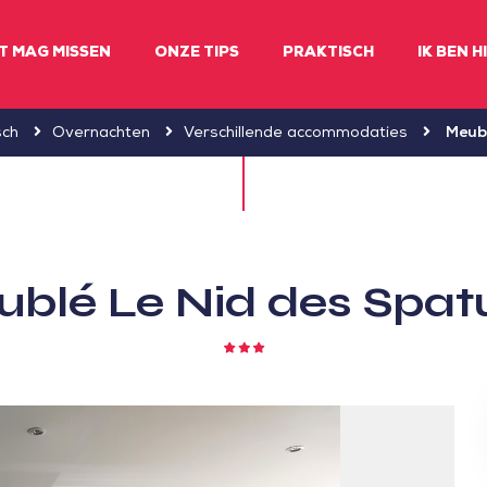
ET MAG MISSEN
ONZE TIPS
PRAKTISCH
IK BEN H
sch
Overnachten
Verschillende accommodaties
Meubl
blé Le Nid des Spat
3
sterren