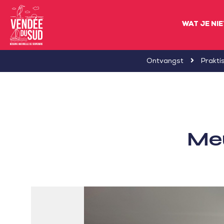
WAT JE NI
Sud
Ontvangst
Prakti
Vendée
Littoral
ToerismeVVV-
kantoor
Meu