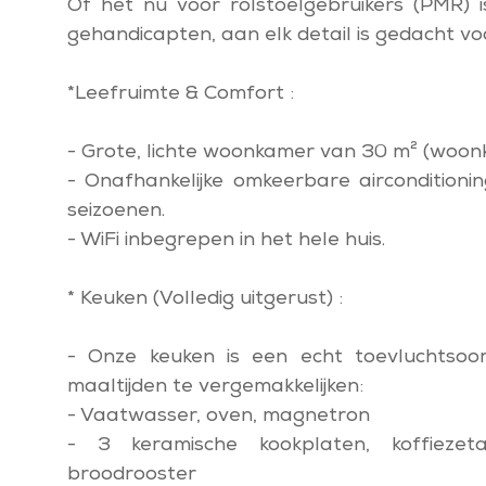
Of het nu voor rolstoelgebruikers (PMR) i
gehandicapten, aan elk detail is gedacht v
*Leefruimte & Comfort :
- Grote, lichte woonkamer van 30 m² (woon
- Onafhankelijke omkeerbare airconditioni
seizoenen.
- WiFi inbegrepen in het hele huis.
* Keuken (Volledig uitgerust) :
- Onze keuken is een echt toevluchtsoord
maaltijden te vergemakkelijken:
- Vaatwasser, oven, magnetron
- 3 keramische kookplaten, koffiezet
broodrooster