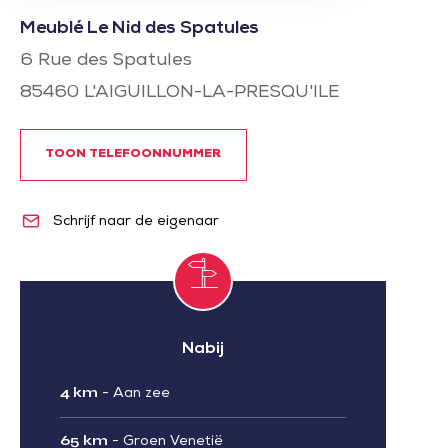
Meublé Le Nid des Spatules
6 Rue des Spatules
85460
L'AIGUILLON-LA-PRESQU'ILE
TOON TELEFOONNUMMER
Schrijf naar de eigenaar
Nabij
4 km
-
Aan zee
65 km
-
Groen Venetië