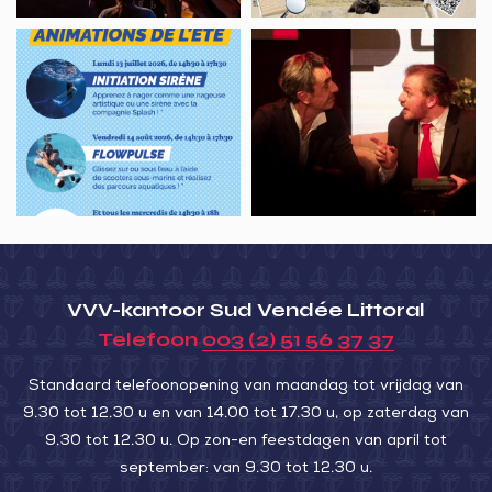
Denis
Structures
Théâtre,
du
gonflables
Le
Payré
à
dîner
Port’Océane
de
cons
VVV-kantoor Sud Vendée Littoral
Telefoon
003 (2) 51 56 37 37
Standaard telefoonopening van maandag tot vrijdag van
9.30 tot 12.30 u en van 14.00 tot 17.30 u, op zaterdag van
9.30 tot 12.30 u. Op zon-en feestdagen van april tot
september: van 9.30 tot 12.30 u.