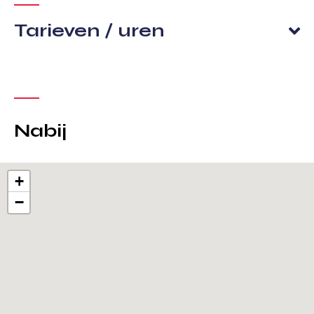
Tarieven / uren
Nabij
+
−