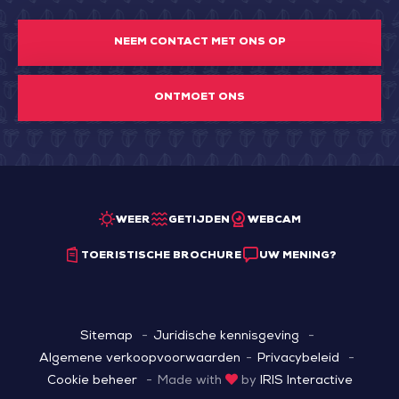
NEEM CONTACT MET ONS OP
ONTMOET ONS
WEER
GETIJDEN
WEBCAM
TOERISTISCHE BROCHURE
UW MENING?
Sitemap
Juridische kennisgeving
Algemene verkoopvoorwaarden
Privacybeleid
Cookie beheer
Made with
by
IRIS Interactive