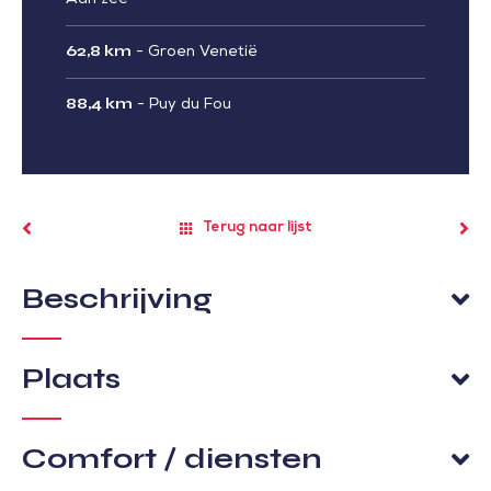
Aan zee
62,8 km
-
Groen Venetië
88,4 km
-
Puy du Fou
Terug naar lijst
Beschrijving
Plaats
Comfort / diensten