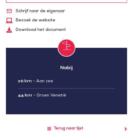
Schrijf naar de eigenaar
Bezoek de website
Download het document
Nabij
26 km
-
Aan zee
44 km
-
Groen Venetië
Terug naar lijst