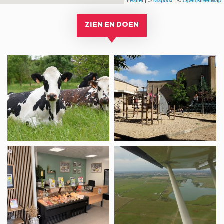
ZIEN EN DOEN
Ferme
SPEELPLAATS
de
–
Nermoux
JARDIN
DUMAINE
Fromagerie
ULM
Luçon,
CLUB
Eurial
LUÇON