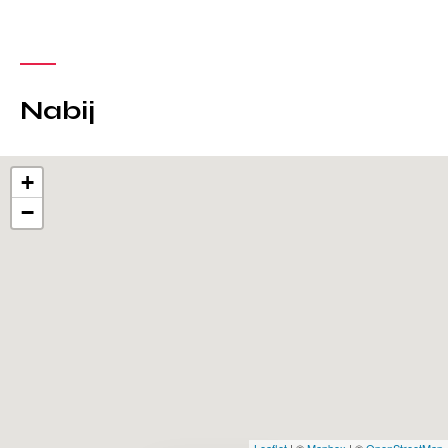
Nabij
+
−
Leaflet
| ©
Mapbox
| ©
OpenStreetMap