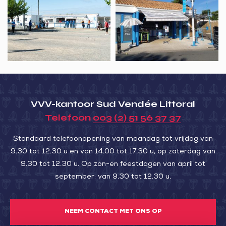
JACKY
la
CHEVALIER
mer,
Les
Viviers
d’Arçay
VVV-kantoor Sud Vendée Littoral
Telefoon
003 (2) 51 56 37 37
Standaard telefoonopening van maandag tot vrijdag van
9.30 tot 12.30 u en van 14.00 tot 17.30 u, op zaterdag van
9.30 tot 12.30 u. Op zon-en feestdagen van april tot
september: van 9.30 tot 12.30 u.
NEEM CONTACT MET ONS OP