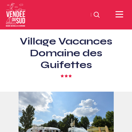
Zoeken
Sud
Village Vacances
Vendée
Littoral
Domaine des
ToerismeVVV-
Guifettes
kantoor
3
sterren