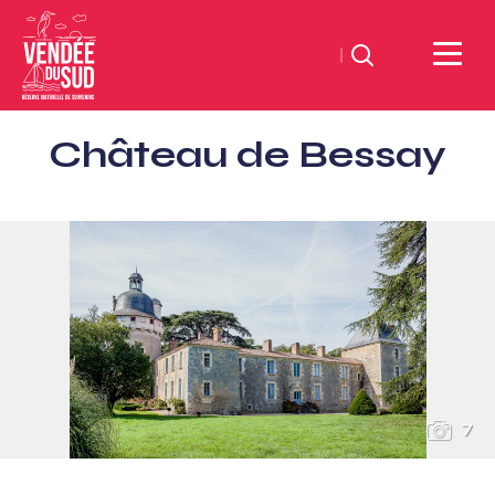
Zoeken
Sud
Château de Bessay
Vendée
Littoral
ToerismeVVV-
kantoor
7