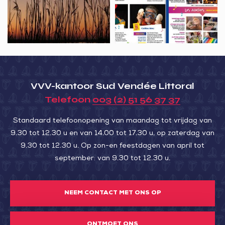
Réserve
naturelle
au
crépuscule
VVV-kantoor Sud Vendée Littoral
Telefoon
003 (2) 51 56 37 37
Standaard telefoonopening van maandag tot vrijdag van
9.30 tot 12.30 u en van 14.00 tot 17.30 u, op zaterdag van
9.30 tot 12.30 u. Op zon-en feestdagen van april tot
september: van 9.30 tot 12.30 u.
NEEM CONTACT MET ONS OP
ONTMOET ONS