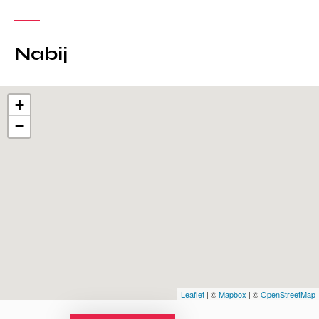
Nabij
+
−
Leaflet
| ©
Mapbox
| ©
OpenStreetMap