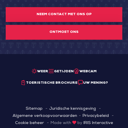
NEEM CONTACT MET ONS OP
ONTMOET ONS
WEER
GETIJDEN
WEBCAM
TOERISTISCHE BROCHURE
UW MENING?
Sitemap
Juridische kennisgeving
Algemene verkoopvoorwaarden
Privacybeleid
Cookie beheer
Made with
by
IRIS Interactive