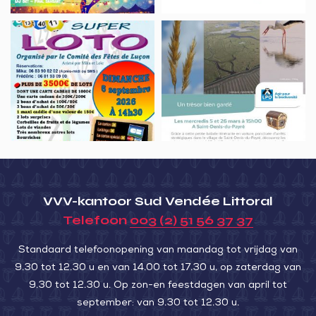
l’élevage
Loto
Animation
du
nature,
Comité
Un
des
trésor
Fêtes
bien
Luçon
gardé
VVV-kantoor Sud Vendée Littoral
Telefoon
003 (2) 51 56 37 37
Standaard telefoonopening van maandag tot vrijdag van
9.30 tot 12.30 u en van 14.00 tot 17.30 u, op zaterdag van
9.30 tot 12.30 u. Op zon-en feestdagen van april tot
september: van 9.30 tot 12.30 u.