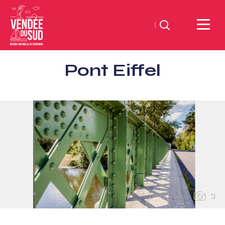
Zoeken
Sud
Pont Eiffel
Vendée
Littoral
ToerismeVVV-
kantoor
3