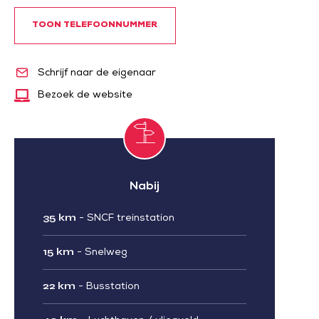
TOON TELEFOONNUMMER
Schrijf naar de eigenaar
Bezoek de website
Nabij
35 km
-
SNCF treinstation
15 km
-
Snelweg
22 km
-
Busstation