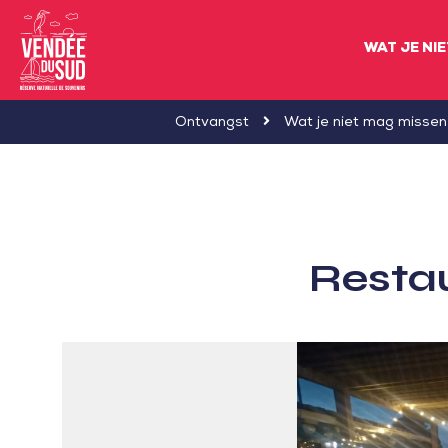
WAT JE NI
Sud
Ontvangst
Wat je niet mag missen
Vendée
Littoral
ToerismeVVV-
kantoor
Resta