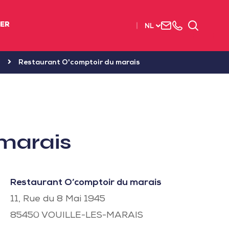
Neem
003
Zoeken
IER
NL
contact
(2)
met
51
ons
56
n
Restaurant O'comptoir du marais
op
37
37
marais
Restaurant O’comptoir du marais
11, Rue du 8 Mai 1945
85450
VOUILLE-LES-MARAIS