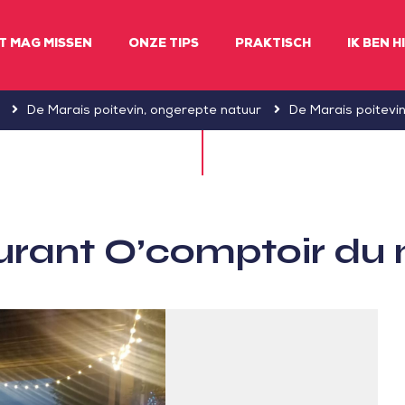
ET MAG MISSEN
ONZE TIPS
PRAKTISCH
IK BEN H
De Marais poitevin, ongerepte natuur
De Marais poitevi
urant O’comptoir du 