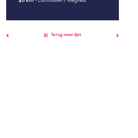
40 km
-
Luchthaven / vliegveld
Terug naar lijst