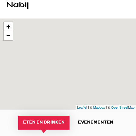
Nabij
+
−
Leaflet
| ©
Mapbox
| ©
OpenStreetMap
ETEN EN DRINKEN
EVENEMENTEN