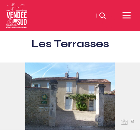
Zoeken
Sud
Les Terrasses
Vendée
Littoral
ToerismeVVV-
kantoor
8