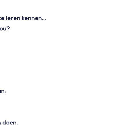
e leren kennen...
you?
an:
 doen.