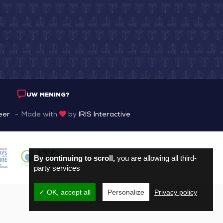
UW MENING?
eer
Made with
by
IRIS Interactive
By continuing to scroll,
you are allowing all third-
party services
✓ OK, accept all
Personalize
Privacy policy