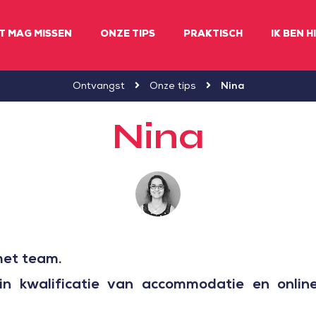
ET MAG MISSEN
ONZE TIPS
PRAKTISCH
IK BEN H
Ontvangst
Onze tips
Nina
Nina
het team.
in kwalificatie van accommodatie en onli