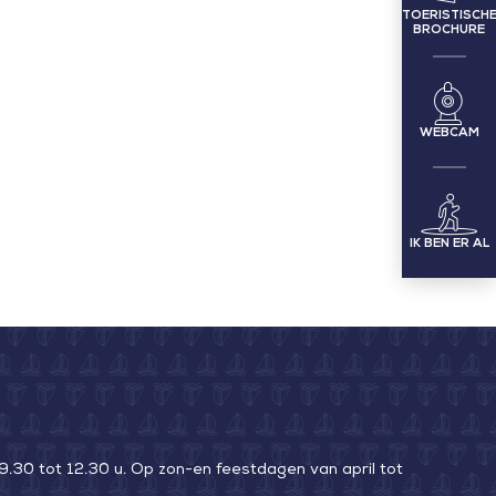
TOERISTISCH
BROCHURE
WEBCAM
IK BEN ER AL
9.30 tot 12.30 u. Op zon-en feestdagen van april tot