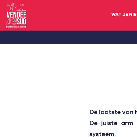
WAT JE NI
Sud
Vendée
Littoral
ToerismeVVV-
kantoor
De laatste van 
De juiste arm 
systeem.