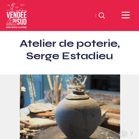
Zoeken
Sud
Atelier de poterie,
Vendée
Littoral
Serge Estadieu
ToerismeVVV-
kantoor
7