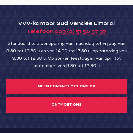
Luçon,
cité
épiscopale
VVV-kantoor Sud Vendée Littoral
Telefoon
003 (2) 51 56 37 37
Standaard telefoonopening van maandag tot vrijdag van
9.30 tot 12.30 u en van 14.00 tot 17.30 u, op zaterdag van
9.30 tot 12.30 u. Op zon-en feestdagen van april tot
september: van 9.30 tot 12.30 u.
NEEM CONTACT MET ONS OP
ONTMOET ONS