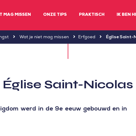
ET MAG MISSEN
ONZE TIPS
PRAKTISCH
IK BEN H
ngst
Wat je niet mag missen
Erfgoed
Église Saint-
Église Saint-Nicolas
ligdom werd in de 9e eeuw gebouwd en in
.