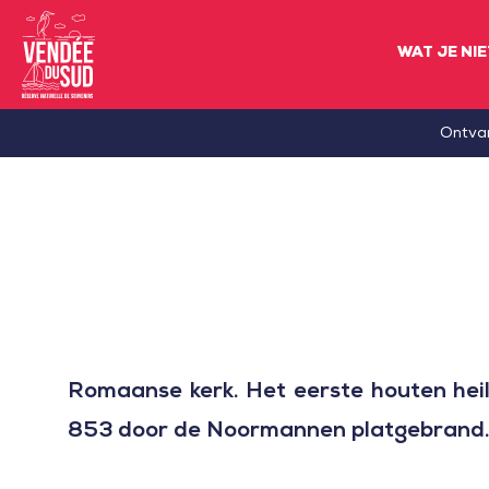
WAT JE NI
Sud
Ontva
Vendée
Littoral
ToerismeVVV-
kantoor
Romaanse kerk. Het eerste houten hei
853 door de Noormannen platgebrand