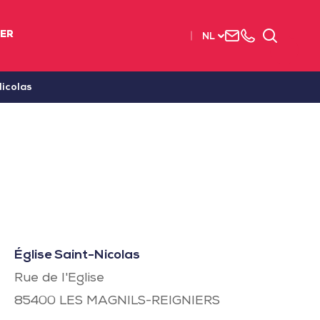
Neem
003
Zoeken
IER
NL
contact
(2)
met
51
ons
56
Nicolas
op
37
37
Église Saint-Nicolas
Rue de l'Eglise
85400
LES MAGNILS-REIGNIERS