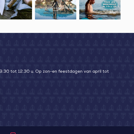
Academy
x
Discovery
plan
Tour
d’eau
ure
by
de
Assassin’s
baignade
Creed
à
–
la
Grèce
nage
antique
9.30 tot 12.30 u. Op zon-en feestdagen van april tot