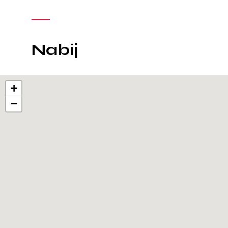
Nabij
+
−