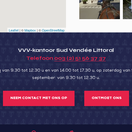
la
jeu
ville
de
en
nat
Leaflet
| ©
Mapbox
| ©
OpenStreetMap
calèche
VVV-kantoor Sud Vendée Littoral
Telefoon
003 (2) 51 56 37 37
an 9.30 tot 12.30 u en van 14.00 tot 17.30 u, op zaterdag van 
september: van 9.30 tot 12.30 u.
NEEM CONTACT MET ONS OP
ONTMOET ONS