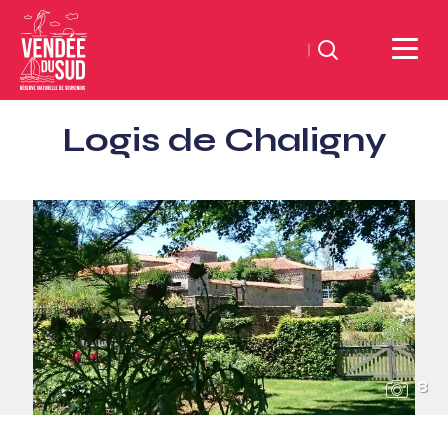
Zoeken
Sud
Logis de Chaligny
Vendée
Littoral
ToerismeVVV-
kantoor
8