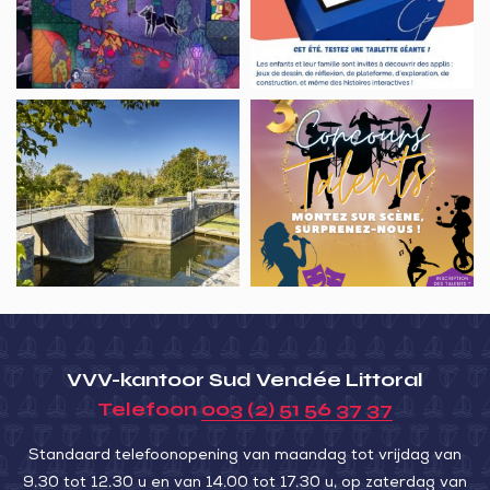
Birds
tablette
géante
tout
l’été
Visite
CONCOURS
du
DE
Gouffre
TALENTS
de
l’Ile
d’Elle
VVV-kantoor Sud Vendée Littoral
Telefoon
003 (2) 51 56 37 37
Standaard telefoonopening van maandag tot vrijdag van
9.30 tot 12.30 u en van 14.00 tot 17.30 u, op zaterdag van