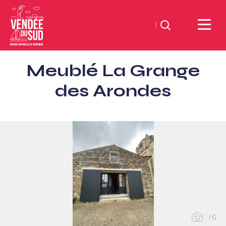
Zoeken
Sud
Meublé La Grange
Vendée
Littoral
des Arondes
ToerismeVVV-
kantoor
15