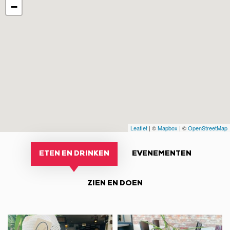
−
Leaflet
| ©
Mapbox
| ©
OpenStreetMap
ETEN EN DRINKEN
EVENEMENTEN
ZIEN EN DOEN
Restaurant
Restaurant