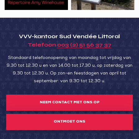
scènes
VVV-kantoor Sud Vendée Littoral
Telefoon
003 (2) 51 56 37 37
Standaard telefoonopening van maandag tot vrijdag van
9.30 tot 12.30 u en van 14.00 tot 17.30 u, op zaterdag van
9.30 tot 12.30 u. Op zon-en feestdagen van april tot
september: van 9.30 tot 12.30 u.
NEEM CONTACT MET ONS OP
ONTMOET ONS