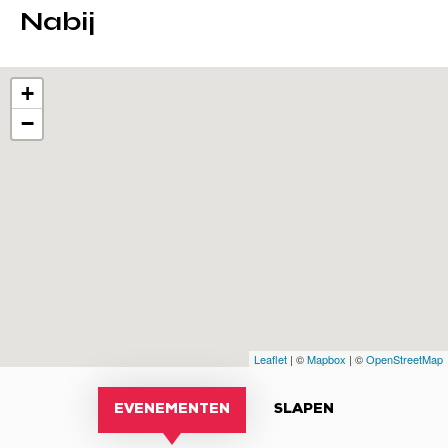
Nabij
+
−
Leaflet
| ©
Mapbox
| ©
OpenStreetMap
EVENEMENTEN
SLAPEN