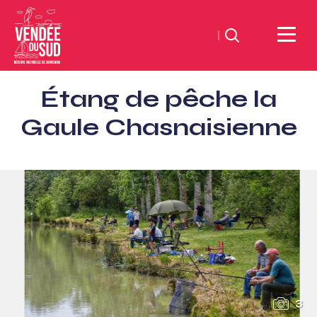
Zoeken
Sud
Étang de pêche la
Vendée
Littoral
Gaule Chasnaisienne
ToerismeVVV-
kantoor
3