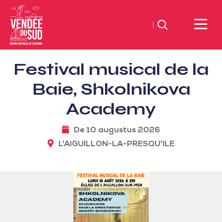
Zoeken
Sud
Festival musical de la
Vendée
Littoral
Baie, Shkolnikova
ToerismeVVV-
Academy
kantoor
De 10 augustus 2026
L'AIGUILLON-LA-PRESQU'ILE