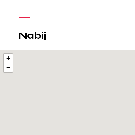
Nabij
+
−