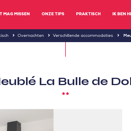
ET MAG MISSEN
ONZE TIPS
PRAKTISCH
IK BEN H
tisch
Overnachten
Verschillende accommodaties
Meu
eublé La Bulle de Doli
2
sterren