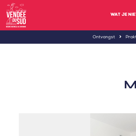
WAT JE NI
Sud
Ontvangst
Prak
Vendée
Littoral
ToerismeVVV-
kantoor
M