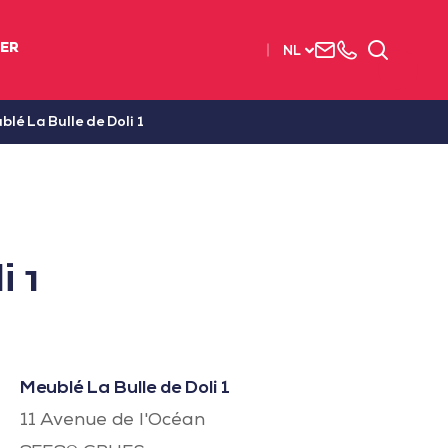
Neem
003
Zoeken
IER
NL
contact
(2)
met
51
ons
56
blé La Bulle de Doli 1
op
37
37
 1
Meublé La Bulle de Doli 1
11 Avenue de l'Océan