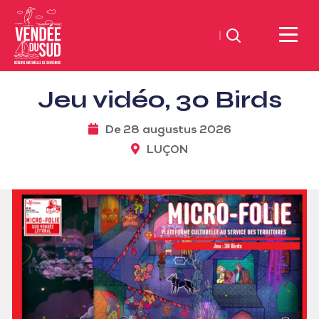
Zoeken
Sud
Jeu vidéo, 30 Birds
Vendée
Littoral
De 28 augustus 2026
ToerismeVVV-
LUÇON
kantoor