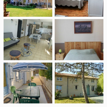
Hirondelles
Vénus
Meublé
Vakantiewoning
Gaudichet
Méral
Marie-
Laurette
Vakantiewoning
Les
Loc’Océan
Sentiers
Waldo
de
Libaud