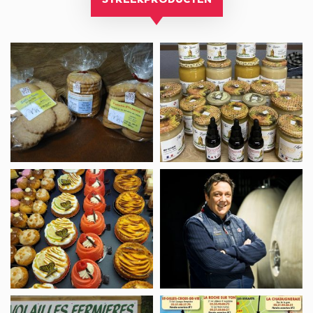
STREEKPRODUCTEN
Biscuiterie,
BIJENHOUDER,
Les
API
biscuits
LESCURE
du
Carmel
Boulangerie-
WIJNGAARD,
Pâtisserie,
LES
La
VIGNOBLES
Mie
MOURAT
Vendéenne
–
Grues
DIRECTE
DIRECTE