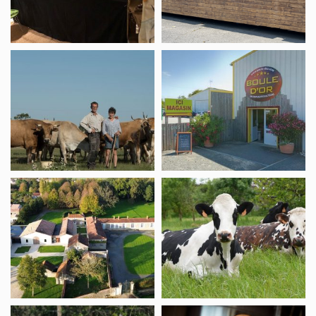
St
Michel
Vente
DIRECTE
à
VERKOOP,
la
LES
ferme,
ROSEAUX
Ferme
–
de
BOULE
Dixmerie
D’OR
Distillerie
Ferme
Vrignaud
de
Nermoux
Vente
Vignoble