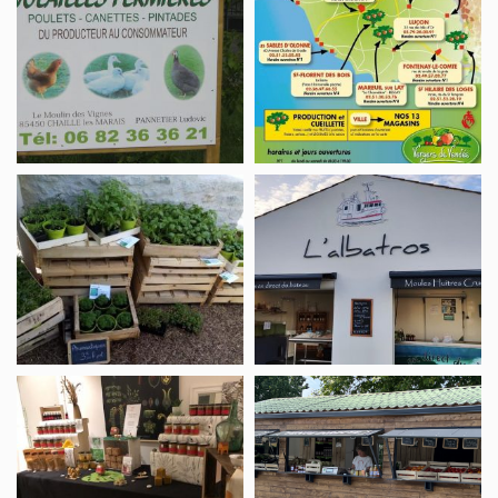
VERKOOP,
VERKOOP,
BERGERIE
LES
85
VERGES
DE
VENDÉE
Maraîchage,
Produits
Le
de
jardin
la
en
mer,
cuisine
L’Albatros
BIJENHOUDER,
Maraîchage,
LES
Boule
BUTINADES
d’Or
–