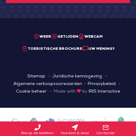
WEER
GETIJDEN
WEBCAM
TOERISTISCHE BROCHURE
UW MENING?
Sitemap
Juridische kennisgeving
Algemene verkoopvoorwaarden
Privacybeleid
Cookie beheer
Made with
by
IRIS Interactive
Bel op de telefoon
Hoe kom ik daar
Contacter