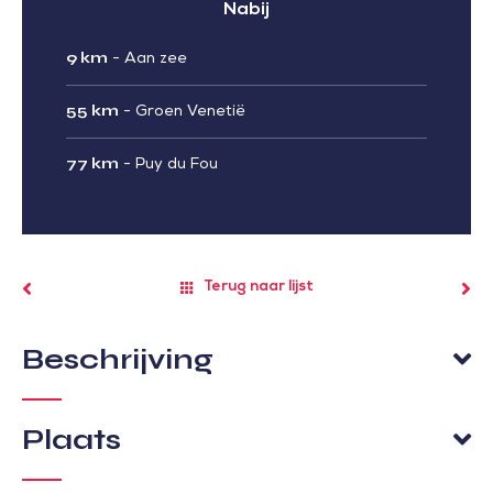
Nabij
9 km
-
Aan zee
55 km
-
Groen Venetië
77 km
-
Puy du Fou
Terug naar lijst
Beschrijving
Plaats