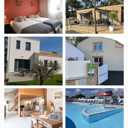
Héron
Nathalie
Cendré
Meublé
Niaouli
Robreteau
Jacky
Chambre
Camping
d’hôtes
O’Beau
l’Échappée
Laurier
Vendéenne