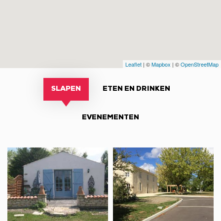
Leaflet
| ©
Mapbox
| ©
OpenStreetMap
SLAPEN
ETEN EN DRINKEN
EVENEMENTEN
Vakantiewoning
Vakantiewoning
Côté
La
Piscine
Petite
Venelle