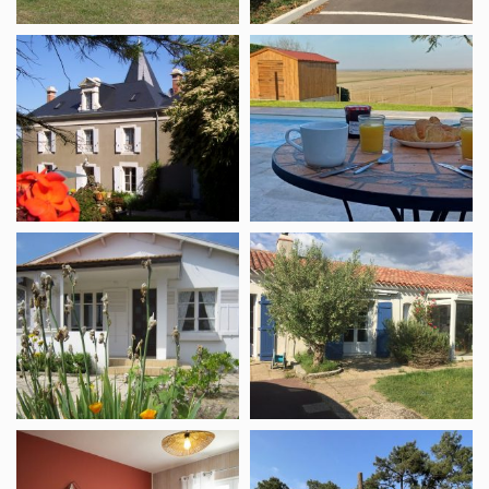
B&B
Meublé
La
Le
Folie
Grand
Fief
Vakantiewoning
Meublé
La
Kribi
Fautaise
1
Meublé
Meublé
Le
Robergeau