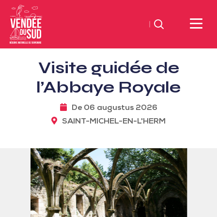
Zoeken
Sud
Visite guidée de
Vendée
Littoral
l’Abbaye Royale
ToerismeVVV-
kantoor
De 06 augustus 2026
SAINT-MICHEL-EN-L'HERM