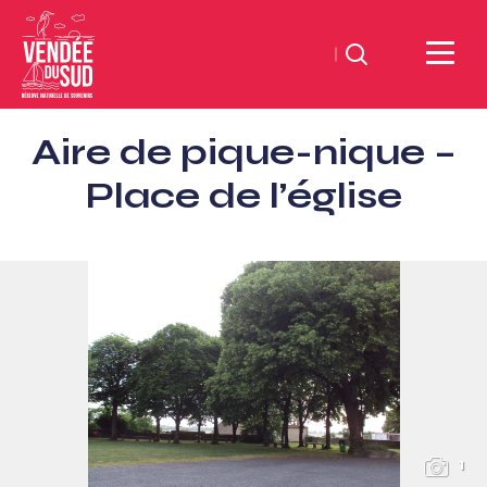
Zoeken
Sud
Aire de pique-nique –
Vendée
Littoral
Place de l’église
ToerismeVVV-
kantoor
1