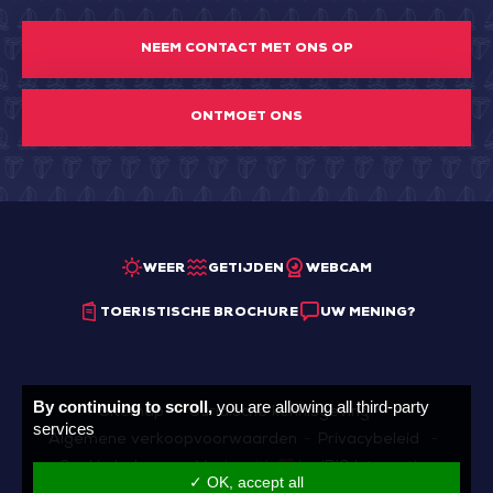
NEEM CONTACT MET ONS OP
ONTMOET ONS
WEER
GETIJDEN
WEBCAM
TOERISTISCHE BROCHURE
UW MENING?
By continuing to scroll,
you are allowing all third-party
Sitemap
Juridische kennisgeving
services
Algemene verkoopvoorwaarden
Privacybeleid
Cookie beheer
Made with
by
IRIS Interactive
✓ OK, accept all