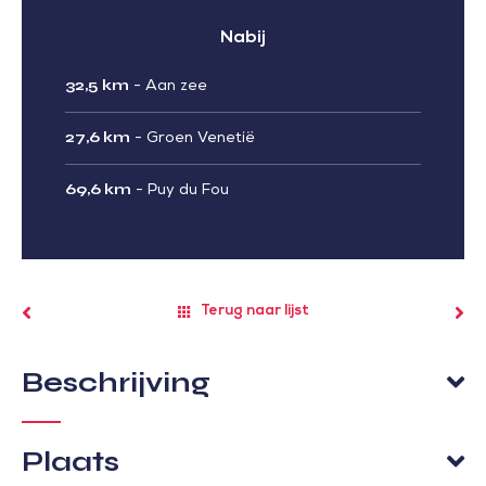
Nabij
32,5 km
-
Aan zee
27,6 km
-
Groen Venetië
69,6 km
-
Puy du Fou
Terug naar lijst
Beschrijving
Plaats