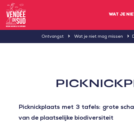
WAT JE NI
Sud
Ontvangst
Wat je niet mag missen
Vendée
Littoral
ToerismeVVV-
kantoor
PICKNICKP
Picknickplaats met 3 tafels: grote sch
van de plaatselijke biodiversiteit