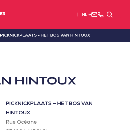
Neem
003
Zoeken
IER
NL
contact
(2)
met
51
ons
56
PICKNICKPLAATS - HET BOS VAN HINTOUX
op
37
37
AN HINTOUX
PICKNICKPLAATS – HET BOS VAN
HINTOUX
Rue Océane