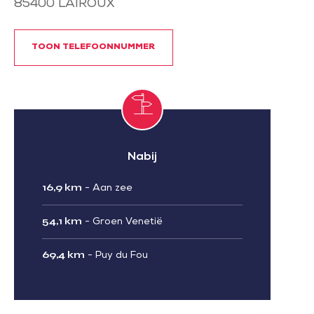
85400
LAIROUX
TOON TELEFOONNUMMER
Nabij
16,9 km
-
Aan zee
54,1 km
-
Groen Venetië
69,4 km
-
Puy du Fou