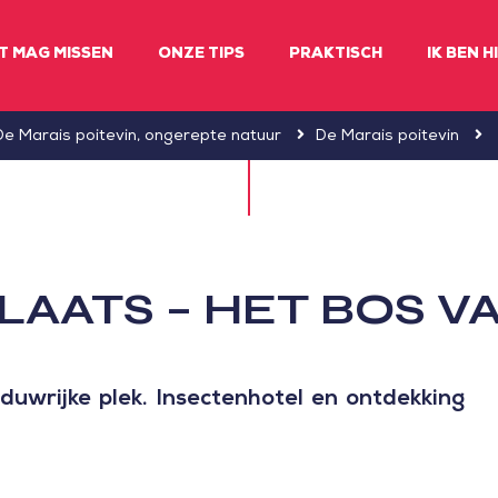
ET MAG MISSEN
ONZE TIPS
PRAKTISCH
IK BEN H
De Marais poitevin, ongerepte natuur
De Marais poitevin
LAATS – HET BOS V
aduwrijke plek. Insectenhotel en ontdekking