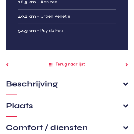
28,5 km
-
Aan zee
49,2 km
-
Groen Venetië
54,3 km
-
Puy du Fou
Terug naar lijst
Beschrijving
Plaats
Comfort / diensten