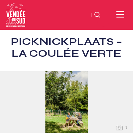
Zoeken
Sud
PICKNICKPLAATS –
Vendée
Littoral
LA COULÉE VERTE
ToerismeVVV-
kantoor
1