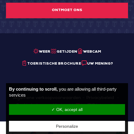
ONTMOET ONS
WEER
GETIJDEN
WEBCAM
TOERISTISCHE BROCHURE
UW MENING?
By continuing to scroll,
you are allowing all third-party
Sitemap
Juridische kennisgeving
services
Algemene verkoopvoorwaarden
Privacybeleid
Cookie beheer
Made with
by
IRIS Interactive
✓ OK, accept all
Personalize