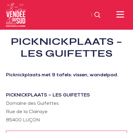
Zoeken
Sud
PICKNICKPLAATS –
Vendée
Littoral
LES GUIFETTES
ToerismeVVV-
kantoor
Picknickplaats met 9 tafels: vissen, wandelpad.
PICKNICKPLAATS – LES GUIFETTES
Domaine des Guifettes
Rue de la Clairaye
85400
LUÇON