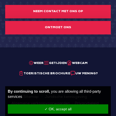
NEEM CONTACT MET ONS OP
ONTMOET ONS
WEER
GETIJDEN
WEBCAM
TOERISTISCHE BROCHURE
UW MENING?
By continuing to scroll,
you are allowing all third-party
services
Sitemap
Juridische kennisgeving
Algemene verkoopvoorwaarden
Privacybeleid
✓ OK, accept all
Cookie beheer
Made with
by
IRIS Interactive