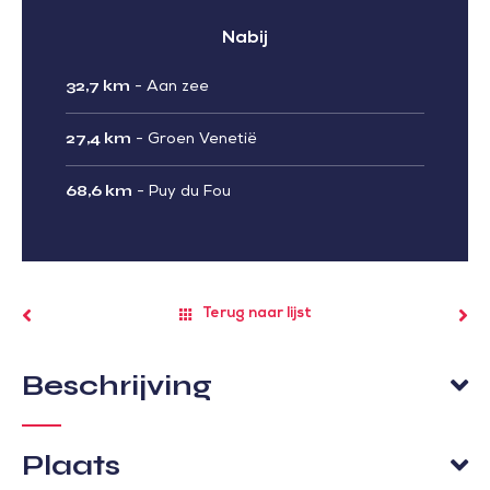
Nabij
32,7 km
-
Aan zee
27,4 km
-
Groen Venetië
68,6 km
-
Puy du Fou
Terug naar lijst
Beschrijving
Plaats