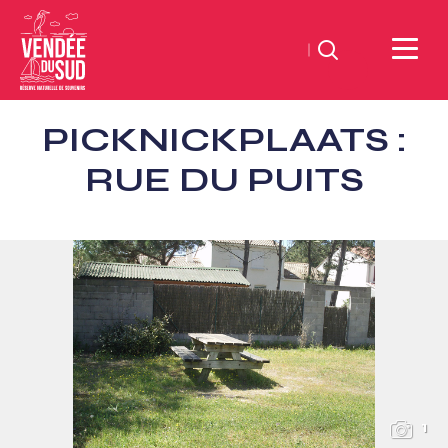
Zoeken
Sud
PICKNICKPLAATS :
Vendée
Littoral
RUE DU PUITS
ToerismeVVV-
kantoor
1