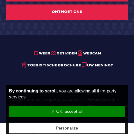
ONTMOET ONS
WEER
GETIJDEN
WEBCAM
TOERISTISCHE BROCHURE
UW MENING?
By continuing to scroll,
you are allowing all third-party
Sitemap
Juridische kennisgeving
services
Algemene verkoopvoorwaarden
Privacybeleid
Cookie beheer
Made with
by
IRIS Interactive
✓ OK, accept all
Personalize