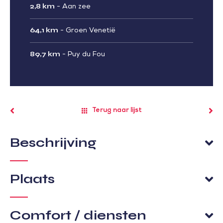
2,8 km
-
Aan zee
64,1 km
-
Groen Venetië
89,7 km
-
Puy du Fou
Terug naar lijst
Beschrijving
Plaats
Comfort / diensten