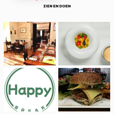
ZIEN EN DOEN
Restaurant
Restaurant
L’Ardoise
Maison
gourmande
Desamy
Hotel-
Restaurant
Restaurant
L’Eldorado
Happy
Break