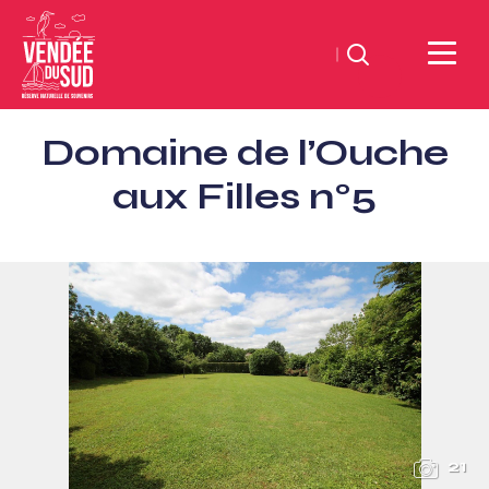
Zoeken
Sud
Domaine de l’Ouche
Vendée
Littoral
aux Filles n°5
ToerismeVVV-
kantoor
21