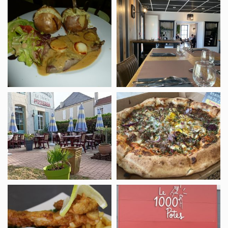
Restaurant
Restaurant
Le
Le
Grill
Guétréen
Restaurant
Pizzeria
Le
Le
Viviera
Five
LE
Bar
PUB
Le
DES
1000