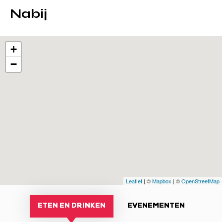
Nabij
+
−
Leaflet
| ©
Mapbox
| ©
OpenStreetMap
ETEN EN DRINKEN
EVENEMENTEN