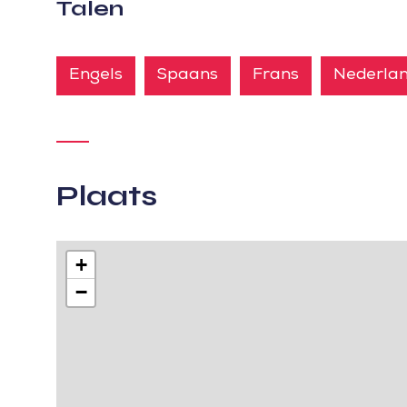
Talen
Engels
Spaans
Frans
Nederla
Plaats
+
−