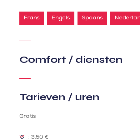
Frans
Engels
Spaans
Nederla
Comfort / diensten
Tarieven / uren
Gratis
: 3,50 €