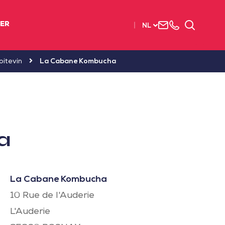
Neem
003
Zoeken
IER
NL
contact
(2)
met
51
ons
56
oitevin
La Cabane Kombucha
op
37
37
a
La Cabane Kombucha
10 Rue de l'Auderie
L'Auderie