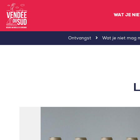
WAT JE NI
Sud
Ontvangst
Wat je niet mag 
Vendée
Littoral
ToerismeVVV-
kantoor