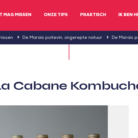
ET MAG MISSEN
ONZE TIPS
PRAKTISCH
IK BEN H
missen
De Marais poitevin, ongerepte natuur
De Marais p
La Cabane Kombuch