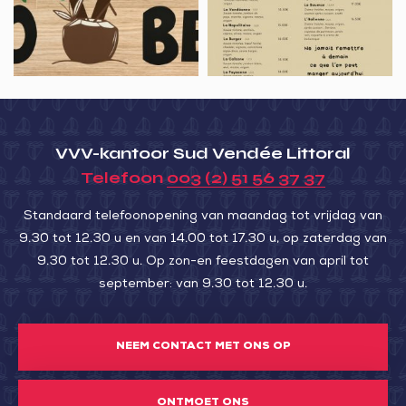
L’Entre
Potes
VVV-kantoor Sud Vendée Littoral
Telefoon
003 (2) 51 56 37 37
Standaard telefoonopening van maandag tot vrijdag van
9.30 tot 12.30 u en van 14.00 tot 17.30 u, op zaterdag van
9.30 tot 12.30 u. Op zon-en feestdagen van april tot
september: van 9.30 tot 12.30 u.
NEEM CONTACT MET ONS OP
ONTMOET ONS