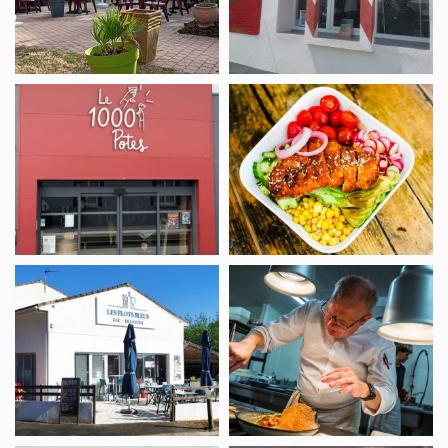
Bar
La
Le
Terrasse
1000
du
Potes
WakePark
Restaurant
Restaurant
Les
La
Flots
Bastide
bleus