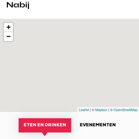
Nabij
+
−
Leaflet
| ©
Mapbox
| ©
OpenStreetMap
ETEN EN DRINKEN
EVENEMENTEN