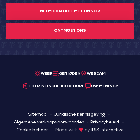
NEEM CONTACT MET ONS OP
ONTMOET ONS
WEER
GETIJDEN
WEBCAM
TOERISTISCHE BROCHURE
UW MENING?
Sitemap
Juridische kennisgeving
Algemene verkoopvoorwaarden
Privacybeleid
Cookie beheer
Made with
by
IRIS Interactive