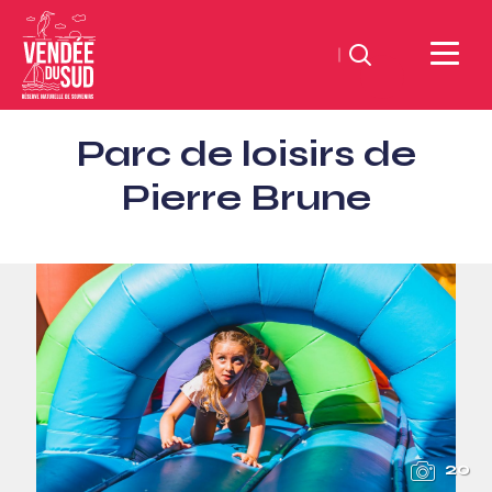
Zoeken
Sud
Parc de loisirs de
Vendée
Littoral
Pierre Brune
ToerismeVVV-
kantoor
20