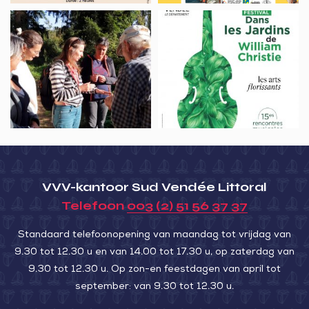
mon
Ballade”
Balade
Festival
métier
découverte
Dans
de
des
les
safranière
plantes
Jardins
sauvages
de
et
William
médicinales
Christie
VVV-kantoor Sud Vendée Littoral
Telefoon
003 (2) 51 56 37 37
Standaard telefoonopening van maandag tot vrijdag van
9.30 tot 12.30 u en van 14.00 tot 17.30 u, op zaterdag van
9.30 tot 12.30 u. Op zon-en feestdagen van april tot
september: van 9.30 tot 12.30 u.