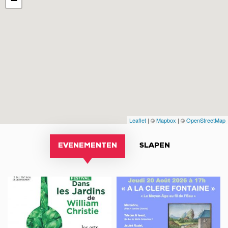
−
Leaflet
| ©
Mapbox
| ©
OpenStreetMap
EVENEMENTEN
SLAPEN
Festival
Concert
Dans
médiéval
les
“A
Jardins
la