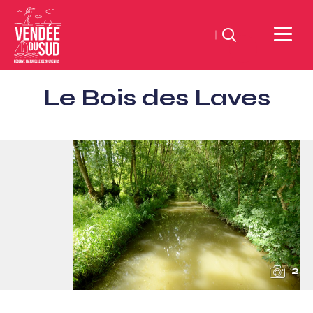
Zoeken
Sud
Le Bois des Laves
Vendée
Littoral
ToerismeVVV-
kantoor
2