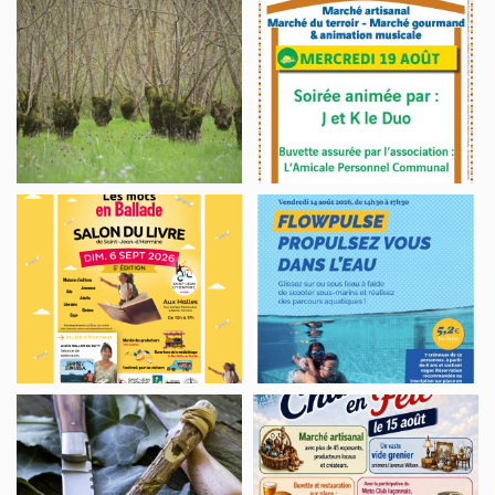
Sortie
Marché
de
nature,
semi-
Lairoux
Auprès
nocturne
de
Festiv’Michelaise
mon
arbre
Salon
Flowpulse,
du
propulsez-
Livre
vous
“Les
dans
Mots
l’eau
en
Ballade”
Sortie
Le
nature,
Champ
jeux
de