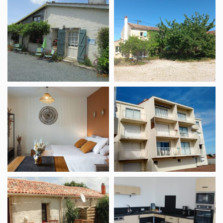
Vakantiewoning
Meublé
Belle
Le
Vue
Cerisier
–
La
Grande
Époque
Meublé
Meublé
L’Avocette
Crocombette
Meublé
Meublé
La
Océan
Clé