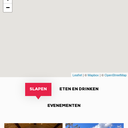
−
Leaflet
| ©
Mapbox
| ©
OpenStreetMap
SLAPEN
ETEN EN DRINKEN
EVENEMENTEN
Chambre
Gîte