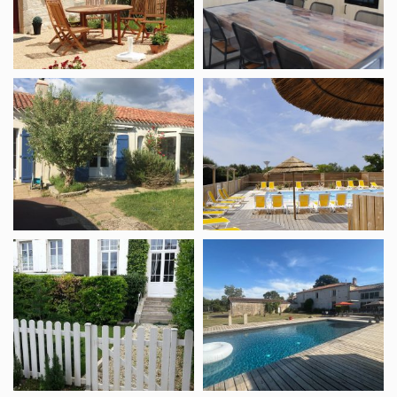
des
Champs
Meublé
Camping
Kribi
La
Cléroca
Le
Gîte
Figuier
des
Mottes