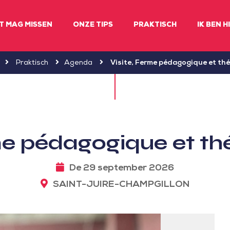
ET MAG MISSEN
ONZE TIPS
PRAKTISCH
IK BEN H
Praktisch
Agenda
Visite, Ferme pédagogique et th
me pédagogique et t
De 29 september 2026
SAINT-JUIRE-CHAMPGILLON