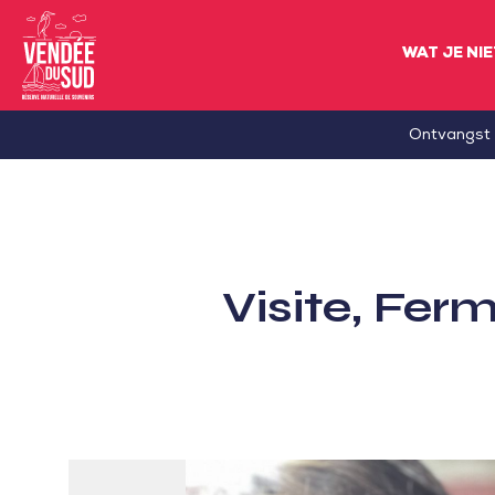
WAT JE NI
Sud
Ontvangst
Vendée
Littoral
ToerismeVVV-
kantoor
Visite, Fer