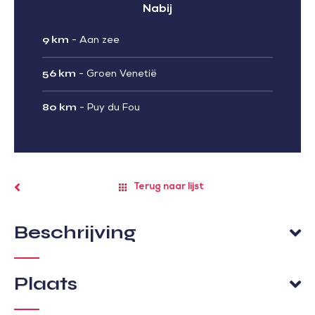
Nabij
9 km
-
Aan zee
56 km
-
Groen Venetië
80 km
-
Puy du Fou
Terug naar lijst
Beschrijving
Plaats