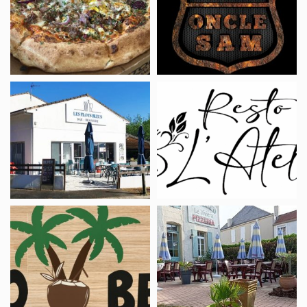
Five
BAR
(Uncle
Sam
bar)
Restaurant
Restaurant
Les
Resto
Flots
l’atelier
bleus
Restaurant
Restaurant
Coco
Le
beach
Viviera