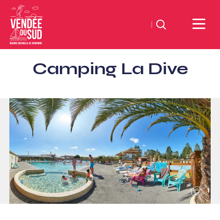
Zoeken
Sud
Camping La Dive
Vendée
Littoral
ToerismeVVV-
kantoor
1