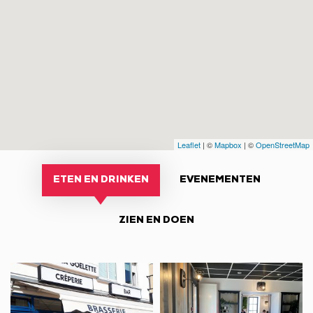
Leaflet
| ©
Mapbox
| ©
OpenStreetMap
ETEN EN DRINKEN
EVENEMENTEN
ZIEN EN DOEN
Restaurant
Restaurant
La
Le
Goëlette
Guétréen