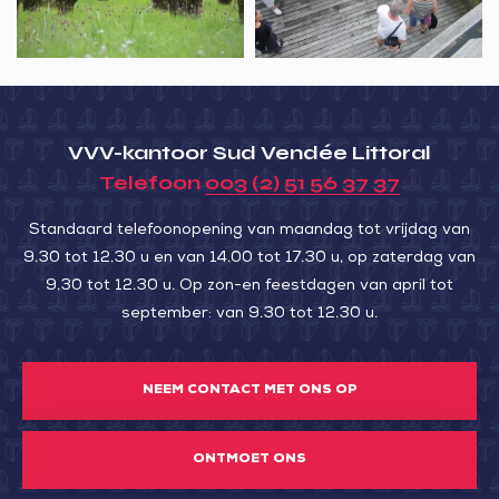
mon
de
arbre
la
Rade
d’amour
VVV-kantoor Sud Vendée Littoral
Telefoon
003 (2) 51 56 37 37
Standaard telefoonopening van maandag tot vrijdag van
9.30 tot 12.30 u en van 14.00 tot 17.30 u, op zaterdag van
9.30 tot 12.30 u. Op zon-en feestdagen van april tot
september: van 9.30 tot 12.30 u.
NEEM CONTACT MET ONS OP
ONTMOET ONS