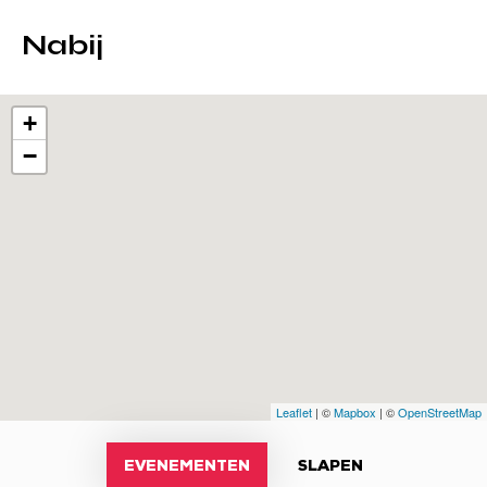
Nabij
+
−
Leaflet
| ©
Mapbox
| ©
OpenStreetMap
EVENEMENTEN
SLAPEN