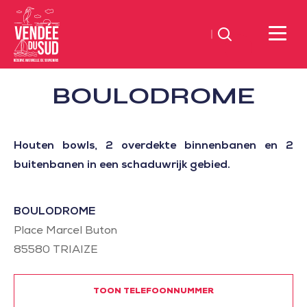
Zoeken
Sud
BOULODROME
Vendée
Littoral
ToerismeVVV-
Houten bowls, 2 overdekte binnenbanen en 2
kantoor
buitenbanen in een schaduwrijk gebied.
BOULODROME
Place Marcel Buton
85580
TRIAIZE
TOON TELEFOONNUMMER