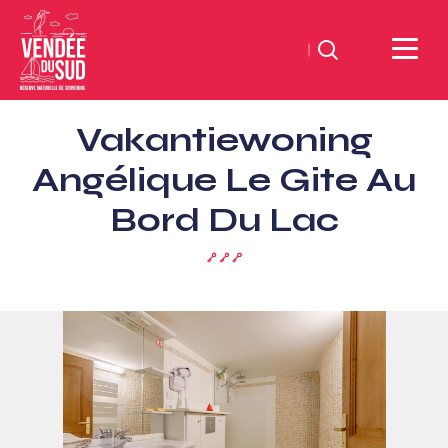
Zoeken
Sud
Vakantiewoning
Vendée
Littoral
Angélique Le Gite Au
ToerismeVVV-
Bord Du Lac
kantoor
3
sleutels
(Clévacances)