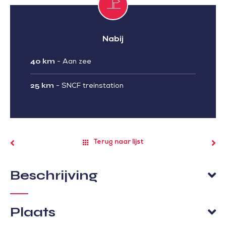
Nabij
40 km
-
Aan zee
25 km
-
SNCF treinstation
Terug naar lijst
Beschrijving
Plaats