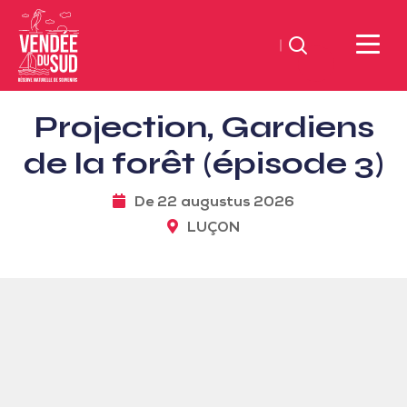
Zoeken
Sud
Projection, Gardiens
Vendée
Littoral
de la forêt (épisode 3)
ToerismeVVV-
kantoor
Voorstelling
De 22 augustus 2026
LUÇON