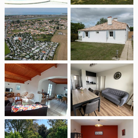
Flower
Vakantiewoning
Camping
Eclusière
Le
Pré
des
Sables
Meublé
Meublé
Les
Roy
Aigrettes
Yannick
La
Meublé
Palm’Ray
La