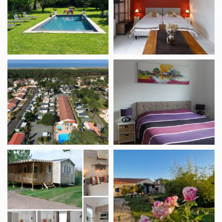
Fauvette
Camping
B&B
La
La
Pinède
Presqu’île
Camping
B&B
Les
LA
Mizottes
FRISE