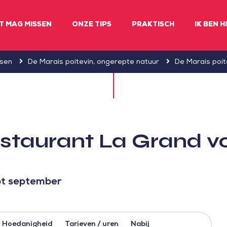
ET MAG MISSEN
ONZE TIPS
PRAKTISCH
IK BEN H
ssen
De Marais poitevin, ongerepte natuur
De Marais poit
staurant La Grand vo
tot september
Hoedanigheid
Tarieven / uren
Nabij