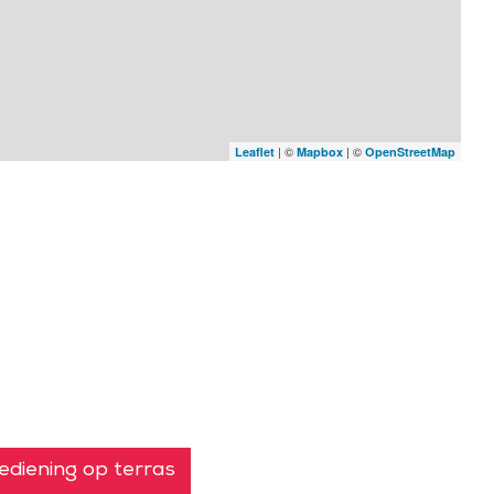
| ©
| ©
Leaflet
Mapbox
OpenStreetMap
ediening op terras