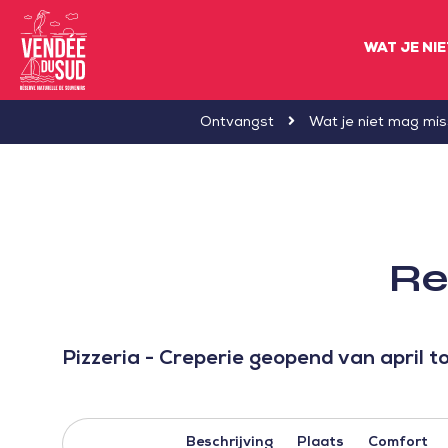
WAT JE NI
Sud
Ontvangst
Wat je niet mag mi
Vendée
Littoral
ToerismeVVV-
kantoor
Re
Pizzeria - Creperie geopend van april 
Beschrijving
Plaats
Comfort