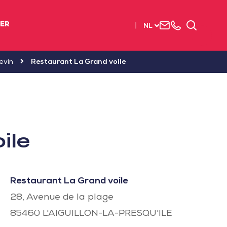
Neem
003
Zoeken
IER
NL
contact
(2)
met
51
ons
56
evin
Restaurant La Grand voile
op
37
37
ile
Restaurant La Grand voile
28, Avenue de la plage
85460
L'AIGUILLON-LA-PRESQU'ILE