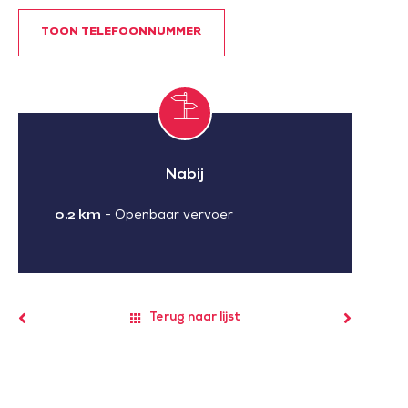
TOON TELEFOONNUMMER
Nabij
0,2 km
-
Openbaar vervoer
Terug naar lijst