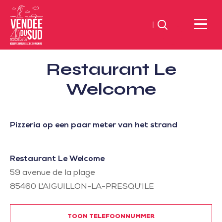
Zoeken
Sud
Restaurant Le
Vendée
Littoral
Welcome
ToerismeVVV-
kantoor
Pizzeria op een paar meter van het strand
Restaurant Le Welcome
59 avenue de la plage
85460
L'AIGUILLON-LA-PRESQU'ILE
TOON TELEFOONNUMMER