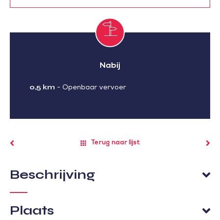
Nabij
0,5 km
-
Openbaar vervoer
Terug naar lijst
Beschrijving
Plaats